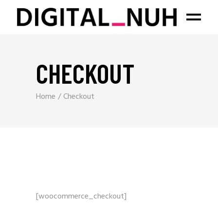
CHECKOUT
Home
Checkout
[woocommerce_checkout]