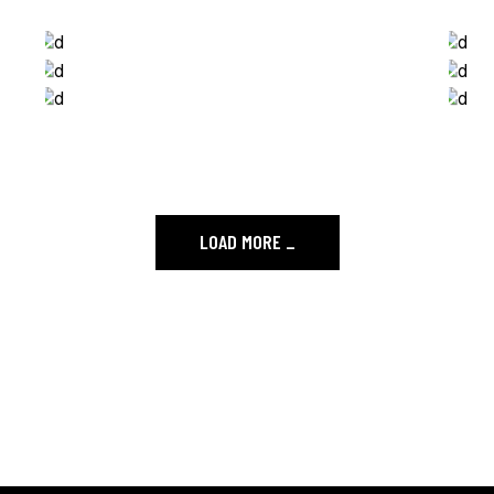
Packaging
Branding
EPIC ADVENTURES
Print
BE ADVENTUROUS
DESIGN SOLUTIONS
LOAD MORE
_