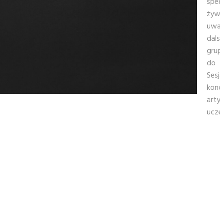
spe
żyw
uwa
dal
gru
do 
Ses
kon
art
ucz