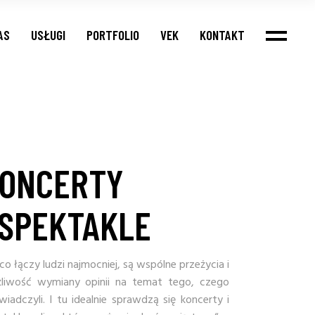
AS
USŁUGI
PORTFOLIO
VEK
KONTAKT
ONCERTY
 SPEKTAKLE
co łączy ludzi najmocniej, są wspólne przeżycia i
liwość wymiany opinii na temat tego, czego
wiadczyli. I tu idealnie sprawdzą się koncerty i