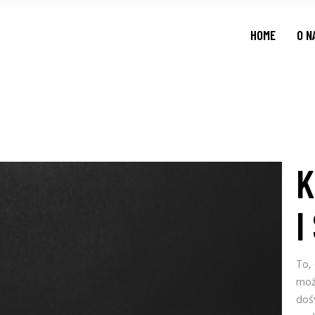
HOME
O N
K
I
To, 
moż
doś