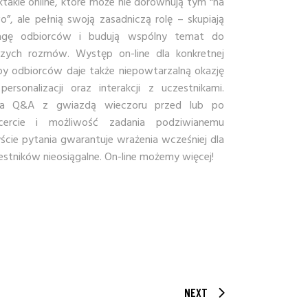
ktakle online, które może nie dorównują tym “na
o”, ale pełnią swoją zasadniczą rolę – skupiają
gę odbiorców i budują wspólny temat do
szych rozmów. Występ on-line dla konkretnej
py odbiorców daje także niepowtarzalną okazję
personalizacji oraz interakcji z uczestnikami.
ja Q&A z gwiazdą wieczoru przed lub po
cercie i możliwość zadania podziwianemu
yście pytania gwarantuje wrażenia wcześniej dla
estników nieosiągalne. On-line możemy więcej!
NEXT